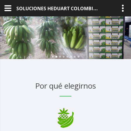
S
OLUCIONES HEDUART COLOMBIAN FRUITS
Por qué elegirnos